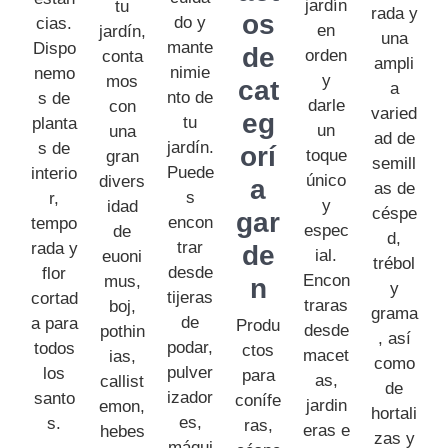
jardín
tu
rada y
os
do y
cias.
en
jardín,
una
mante
Dispo
de
orden
conta
ampli
nimie
nemo
y
mos
cat
a
nto de
s de
darle
con
varied
eg
tu
planta
un
una
ad de
jardín.
s de
orí
toque
gran
semill
Puede
interio
único
divers
a
as de
s
r,
y
idad
céspe
gar
encon
tempo
espec
de
d,
trar
rada y
de
ial.
euoni
trébol
desde
flor
Encon
mus,
n
y
tijeras
cortad
traras
boj,
grama
de
a para
Produ
desde
pothin
, así
podar,
todos
ctos
macet
ias,
como
pulver
los
para
as,
callist
de
izador
santo
conífe
jardin
emon,
hortali
es,
s.
ras,
eras e
hebes
zas y
máqui