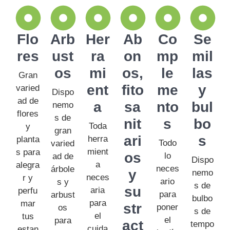
Flo
Arb
Her
Ab
Co
Se
res
ust
ra
on
mp
mil
os
mi
os,
le
las
Gran
ent
fito
me
y
varied
Dispo
ad de
a
sa
nto
bul
nemo
flores
s de
nit
s
bo
Toda
y
gran
ari
s
herra
planta
Todo
varied
mient
s para
os
lo
ad de
Dispo
a
alegra
neces
árbole
y
nemo
neces
r y
ario
s y
s de
su
aria
perfu
para
arbust
bulbo
para
mar
str
poner
os
s de
el
tus
el
para
act
tempo
cuida
estan