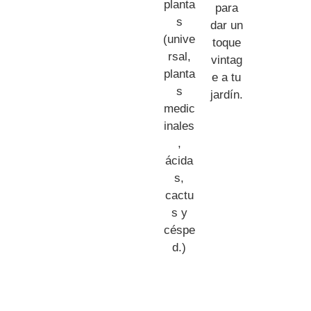
planta
para
s
dar un
(unive
toque
rsal,
vintag
planta
e a tu
s
jardín.
medic
inales
,
ácida
s,
cactu
s y
céspe
d.)