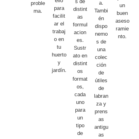
ello
s de
a.
proble
un
para
distint
Tambi
ma.
buen
facilit
as
én
aseso
ar el
formul
dispo
ramie
trabaj
acion
nemo
nto.
o en
es.
s de
tu
Sustr
una
huerto
ato en
colec
y
distint
ción
jardín.
os
de
format
útiles
os,
de
cada
labran
uno
za y
para
prens
un
as
tipo
antigu
de
as