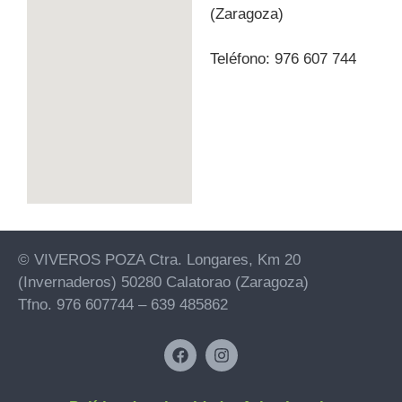
(Zaragoza)
Teléfono: 976 607 744
© VIVEROS POZA Ctra. Longares, Km 20
(Invernaderos) 50280 Calatorao (Zaragoza)
Tfno. 976 607744 – 639 485862