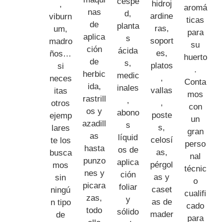
céspe
hidroj
,
aromá
nas
d,
ardine
viburn
ticas
de
planta
ras,
um,
para
aplica
s
soport
madro
su
ción
ácida
es,
ños…
huerto
de
s,
platos
si
.
herbic
medic
,
neces
Conta
ida,
inales
vallas
itas
mos
rastrill
,
,
otros
con
os y
abono
poste
ejemp
un
azadill
s
s,
lares
gran
as
líquid
celosí
te los
perso
hasta
os de
as,
busca
nal
punzo
aplica
pérgol
mos
técnic
nes y
ción
as y
sin
o
picara
foliar
caset
ningú
cualifi
zas,
y
as de
n tipo
cado
todo
sólido
mader
de
para