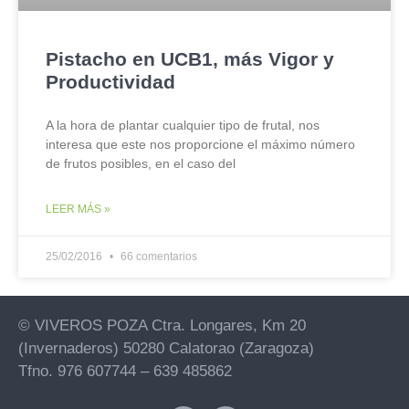
Pistacho en UCB1, más Vigor y
Productividad
A la hora de plantar cualquier tipo de frutal, nos
interesa que este nos proporcione el máximo número
de frutos posibles, en el caso del
LEER MÁS »
25/02/2016
66 comentarios
© VIVEROS POZA Ctra. Longares, Km 20
(Invernaderos) 50280 Calatorao (Zaragoza)
Tfno. 976 607744 – 639 485862