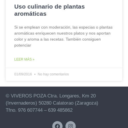
Uso culinario de plantas
aromáticas
Si se emplean con moderación, las especias o plantas
aromáticas enriquecen nuestros platos y nos aportan
color y aroma a las recetas. También consiguen
potenciar
LEER MÁS »
01/09/2016
No hay comentarios
© VIVEROS POZA Ctra. Longares, Km 20
(Invernaderos) 50280 Calatorao (Zaragoza)
Tfno. 976 607744 – 639 485862