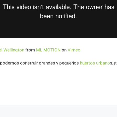
l Wellington
from
ML MOTION
on
Vimeo
.
, podemos construir grandes y pequeños
huertos urbano
s, 