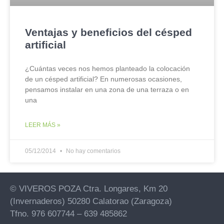
Ventajas y beneficios del césped
artificial
¿Cuántas veces nos hemos planteado la colocación
de un césped artificial? En numerosas ocasiones,
pensamos instalar en una zona de una terraza o en
una
LEER MÁS »
05/12/2014
No hay comentarios
© VIVEROS POZA Ctra. Longares, Km 20
(Invernaderos) 50280 Calatorao (Zaragoza)
Tfno. 976 607744 – 639 485862