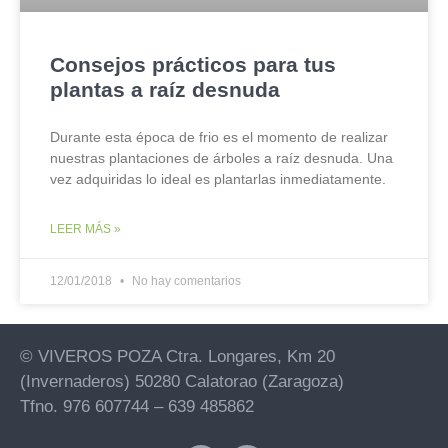
Consejos prácticos para tus
plantas a raíz desnuda
Durante esta época de frio es el momento de realizar
nuestras plantaciones de árboles a raíz desnuda. Una
vez adquiridas lo ideal es plantarlas inmediatamente.
LEER MÁS »
12/01/2018
No hay comentarios
© VIVEROS POZA Ctra. Longares, Km 20
(Invernaderos) 50280 Calatorao (Zaragoza)
Tfno. 976 607744 – 639 485862