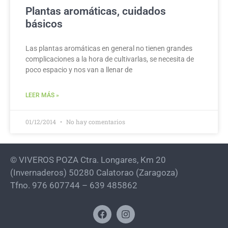
Plantas aromáticas, cuidados
básicos
Las plantas aromáticas en general no tienen grandes
complicaciones a la hora de cultivarlas, se necesita de
poco espacio y nos van a llenar de
LEER MÁS »
01/12/2014
No hay comentarios
© VIVEROS POZA Ctra. Longares, Km 20
(Invernaderos) 50280 Calatorao (Zaragoza)
Tfno. 976 607744 – 639 485862