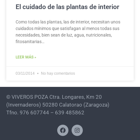
El cuidado de las plantas de interior
Como todas las plantas, las de interior, necesitan unos
cuidados mínimos que satisfagan al menos todas sus
necesidades, bien sean de luz, agua, nutricionales,
fitosanitarias…
LEER MÁS »
03/11/2014
No hay comentarios
© VIVEROS POZA Ctra. Longares, Km 20
(Invernaderos) 50280 Calatorao (Zaragoza)
Tfno. 976 607744 – 639 485862