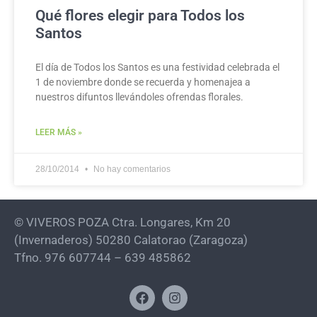
Qué flores elegir para Todos los
Santos
El día de Todos los Santos es una festividad celebrada el
1 de noviembre donde se recuerda y homenajea a
nuestros difuntos llevándoles ofrendas florales.
LEER MÁS »
28/10/2014
No hay comentarios
© VIVEROS POZA Ctra. Longares, Km 20
(Invernaderos) 50280 Calatorao (Zaragoza)
Tfno. 976 607744 – 639 485862