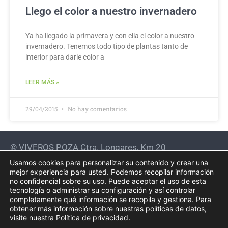
Llego el color a nuestro invernadero
Ya ha llegado la primavera y con ella el color a nuestro
invernadero. Tenemos todo tipo de plantas tanto de
interior para darle color a
LEER MÁS »
29/04/2015
No hay comentarios
© VIVEROS POZA Ctra. Longares, Km 20
(Invernaderos) 50280 Calatorao (Zaragoza)
Usamos cookies para personalizar su contenido y crear una
mejor experiencia para usted. Podemos recopilar información
Tfno. 976 607744 – 639 485862
no confidencial sobre su uso. Puede aceptar el uso de esta
tecnología o administrar su configuración y así controlar
completamente qué información se recopila y gestiona. Para
obtener más información sobre nuestras políticas de datos,
visite nuestra
Política de privacidad
.