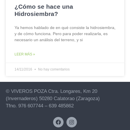
¿Cómo se hace una
Hidrosiembra?
Ya hemos hablado de en qué consiste la hidrosiembra,
y de cómo funciona. Pero para poder realizarla, es
necesario un análisis del terreno, y si
LEER MÁS »
14/11/2016
No hay comentarios
© VIVEROS POZA Ctra. Longares, Km 20
(Invernaderos) 50280 Calatorao (Zaragoza)
Tfno. 976 607744 – 639 485862