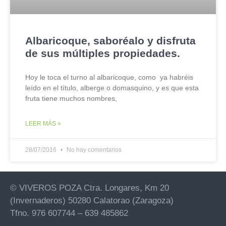
Albaricoque, saboréalo y disfruta
de sus múltiples propiedades.
Hoy le toca el turno al albaricoque, como ya habréis
leído en el título, alberge o domasquino, y es que esta
fruta tiene muchos nombres,
LEER MÁS »
28/07/2016
No hay comentarios
© VIVEROS POZA Ctra. Longares, Km 20
(Invernaderos) 50280 Calatorao (Zaragoza)
Tfno. 976 607744 – 639 485862