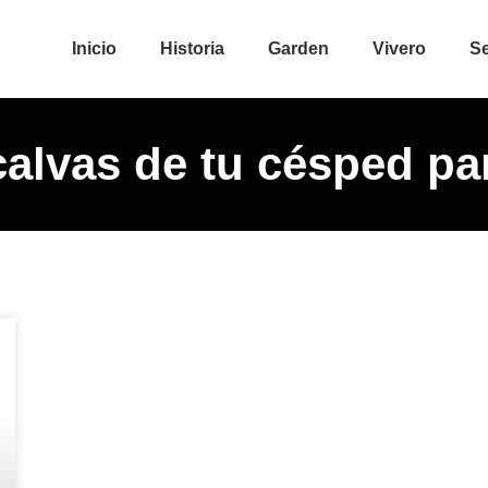
Inicio
Historia
Garden
Vivero
Se
calvas de tu césped par