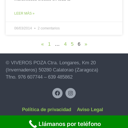
LEER MÁS »
06/03/2014
2 comentarios
«
1
…
4
5
6
»
© VIVEROS POZA Ctra. Longares, Km 20
(Invernaderos) 50280 Calatorao (Zaragoza)
Tfno. 976 607744 – 639 485862
Política de privacidad
Aviso Legal
Política de cookies
Llámanos por teléfono