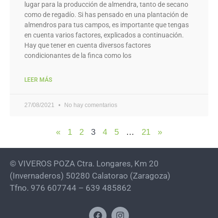
lugar para la producción de almendra, tanto de secano
como de regadío. Si has pensado en una plantación de
almendros para tus campos, es importante que tengas
en cuenta varios factores, explicados a continuación.
Hay que tener en cuenta diversos factores
condicionantes de la finca como los
LEER MÁS
27/08/2021
No hay comentarios
«
1
2
3
4
5
…
21
»
© VIVEROS POZA Ctra. Longares, Km 20
(Invernaderos) 50280 Calatorao (Zaragoza)
Tfno. 976 607744 – 639 485862