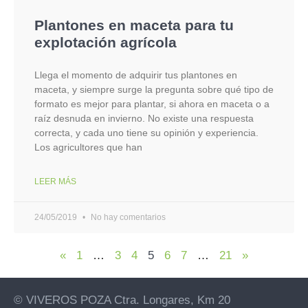
Plantones en maceta para tu
explotación agrícola
Llega el momento de adquirir tus plantones en
maceta, y siempre surge la pregunta sobre qué tipo de
formato es mejor para plantar, si ahora en maceta o a
raíz desnuda en invierno. No existe una respuesta
correcta, y cada uno tiene su opinión y experiencia.
Los agricultores que han
LEER MÁS
24/05/2019
No hay comentarios
«
1
…
3
4
5
6
7
…
21
»
© VIVEROS POZA Ctra. Longares, Km 20