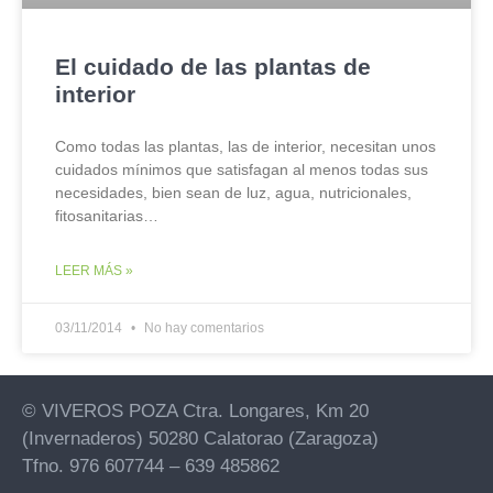
El cuidado de las plantas de
interior
Como todas las plantas, las de interior, necesitan unos
cuidados mínimos que satisfagan al menos todas sus
necesidades, bien sean de luz, agua, nutricionales,
fitosanitarias…
LEER MÁS »
03/11/2014
No hay comentarios
© VIVEROS POZA Ctra. Longares, Km 20
(Invernaderos) 50280 Calatorao (Zaragoza)
Tfno. 976 607744 – 639 485862